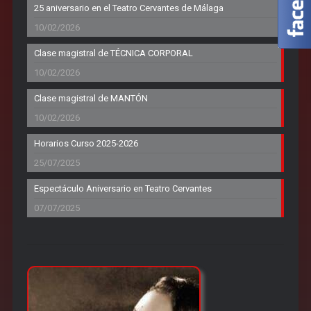
25 aniversario en el Teatro Cervantes de Málaga
10/02/2026
Clase magistral de TÉCNICA CORPORAL
10/02/2026
Clase magistral de MANTÓN
10/02/2026
Horarios Curso 2025-2026
25/07/2025
Espectáculo Aniversario en Teatro Cervantes
07/07/2025