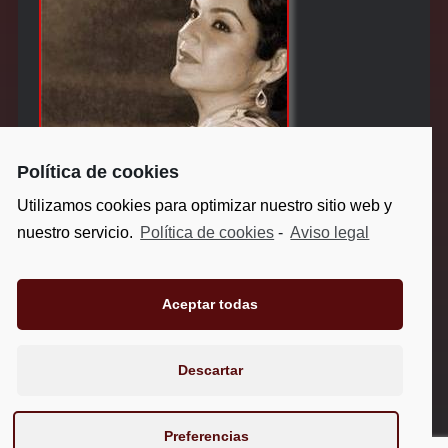
Política de cookies
CURSOS ESPECIALES
Utilizamos cookies para optimizar nuestro sitio web y
CON MOTIVO DE LA
nuestro servicio.
Política de cookies
-
Aviso legal
BIENAL DE ARTE
FLAMENCO DE MÁLAGA
Aceptar todas
Aviso legal
-
Política de privacidad
-
Política de cookies
Descartar
Preferencias
Estudio de Baile Flamenco Pilar Soto