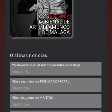
PINCELÁ
IV BIENAL DE
ARTE FLAMENCO
DE MÁLAGA
Últimas noticias
25 aniversario en el Teatro Cervantes de Málaga
10/02/2026
Clase magistral de TÉCNICA CORPORAL
10/02/2026
Clase magistral de MANTÓN
10/02/2026